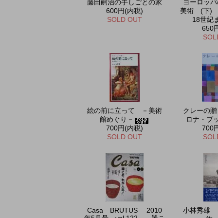
藤田嗣治の手しごとの家
ヨーロッパ
600円(内税)
美術 (下)
SOLD OUT
18世紀
650
SOL
絵の前に立って －美術
クレーの贈
館めぐり－
ロナ・ブ
700円(内税)
700
SOLD OUT
SOL
Casa BRUTUS 2010
小林秀雄 