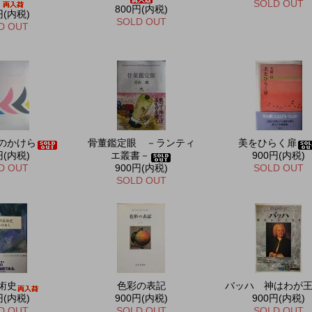
－
SOLD OUT
800円(内税)
円(内税)
SOLD OUT
D OUT
のかけら
骨董鑑定眼 －ランティ
美をひらく扉
円(内税)
エ叢書－
900円(内税)
D OUT
900円(内税)
SOLD OUT
SOLD OUT
術史
色彩の表記
バッハ 神はわが
円(内税)
900円(内税)
900円(内税)
D OUT
SOLD OUT
SOLD OUT