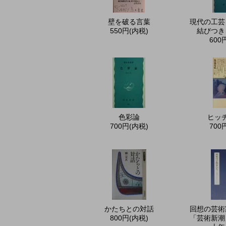
壁を破る言葉
現代の工芸
550円(内税)
結びつき
600
色彩論
ヒッ
700円(内税)
700
かたちとの対話
回想の芸術
800円(内税)
「芸術新潮