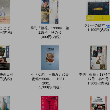
クレーの絵本
ことば
季刊「銀花」1998年 第
1,100円(内税)
0円(内税)
115号 秋の号
1,000円(内税)
映画日和
小さな箱 －鎌倉近代美
季刊「銀花」1974
0円(内税)
術館の50年－ 1951－
17号 春の号
2001
1,300円(内税)
1,300円(内税)