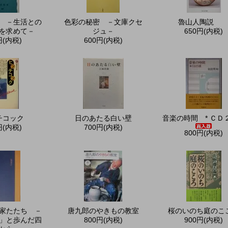
 －生活との
色彩の秘密 －文庫クセ
魯山人陶説
を求めて－
ジュ－
650円(内税)
円(内税)
600円(内税)
チコック
日のあたる白い壁
音楽の時間 * ＣＤ
円(内税)
700円(内税)
800円(内税)
家たたち －
唐九郎のやきもの教室
桜のいのち庭のこ
」と歩んだ四
800円(内税)
900円(内税)