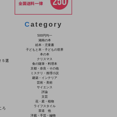
C
ategory
500円均一
湘南の本
絵本・児童書
子どもと本・子どもの世界
本の本
クリスマス
２５選
食の随筆・料理本
京都・奈良・その他
ミステリ・推理小説
建築・インテリア
芸術・美術
サイエンス
評論
文芸
花・庭・植物
ライフスタイル
ころ
茶道 他
洋裁・手芸・編物