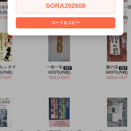
SORA202608
美を求めて
美について
肉眼の思想 －現
円(内税)
450円(内税)
術の意味－
D OUT
SOLD OUT
500円(内税)
コードをコピー
SOLD OUT
ちシネマ
一色一生
腹の虫
円(内税)
600円(内税)
600円(内税)
D OUT
SOLD OUT
SOLD OUT