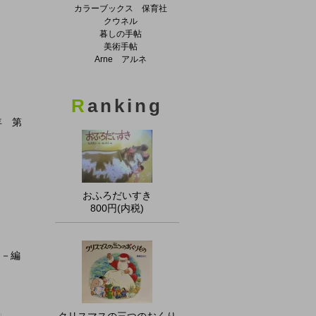
カラーブックス 保育社
クウネル
暮しの手帖
美術手帖
Arne アルネ
R
anking
年 第
おふろだいすき
800円(内税)
 －編