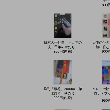
十年
800
日本の手仕事 －百年の
天使のひき
技、千年のかたち－
館に住む
900円(内税)
900
季刊「銀花」2000年 第
クレーの贈
123号 秋の号
ロナ・ブッ
900円(内税)
950