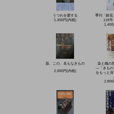
うつわを愛する
季刊「銀花」
1,300円(内税)
118
1,40
器、この、名もなきもの
染と織
―「きもの
2,000円(内税)
をもっと深
2,80