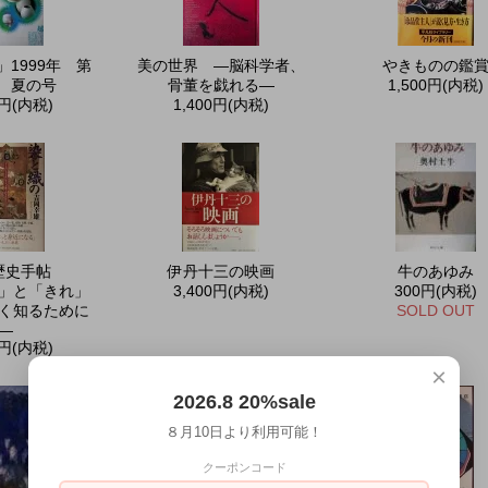
1999年 第
美の世界 ―脳科学者、
やきものの鑑
号 夏の号
骨董を戯れる―
1,500円(内税)
0円(内税)
1,400円(内税)
の歴史手帖
伊丹十三の映画
牛のあゆみ
」と「きれ」
3,400円(内税)
300円(内税)
く知るために
SOLD OUT
―
0円(内税)
×
2026.8 20%sale
８月10日より利用可能！
クーポンコード