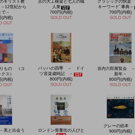
のキリスト教
京の大工棟梁と七人の職
クラシックの快楽
 －12世紀から
人衆
キーワードﾞ事典－
まで－
700円(内税)
700円(内税)
円(内税)
SOLD OUT
SOLD OUT
D OUT
バッハの四季 － ドイ
りもの （コ
谷内六郎展覧会 
ツ音楽歳時記 －
ックス）
新年－
800円(内税)
円(内税)
800円(内税)
SOLD OUT
D OUT
SOLD OUT
クレーの絵本
－美と出会う
ロンドン骨董街の人びと
900円(内税)