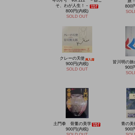
年5月号 vol.122 －器こ
旅
そ、わが人生！－
800
800円(内税)
SOL
SOLD OUT
クレーの天使
皆川明の旅
900円(内税)
900
SOLD OUT
SOL
土門拳 骨董の美学
青の美
900円(内税)
900
SOLD OUT
SOL