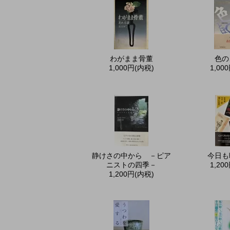
わがまま骨董
色の
1,000円(内税)
1,00
静けさの中から －ピア
今日も
ニストの四季－
1,20
1,200円(内税)