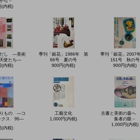
から－
円(内税)
だし ―美術
季刊「銀花」1986年 第
季刊「銀花」2007
天使たち―
66号 夏の号
151号 秋の号
円(内税)
900円(内税)
900円(内税)
りもの ―コ
工藝文化
古書と美術の森へ
クス 95—
1,000円(内税)
集者の眼－
1,000円(内税)
円(内税)