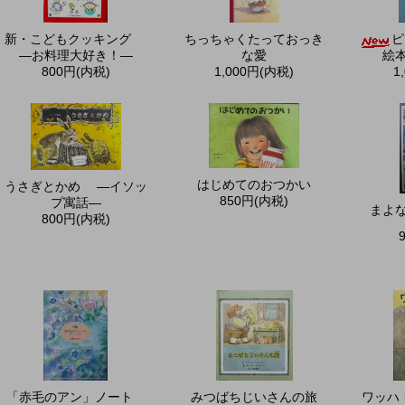
新・こどもクッキング
ちっちゃくたっておっき
ピ
―お料理大好き！―
な愛
絵
800円(内税)
1,000円(内税)
1
はじめてのおつかい
うさぎとかめ ―イソッ
850円(内税)
プ寓話—
まよ
800円(内税)
「赤毛のアン」ノート
みつばちじいさんの旅
ワッハ