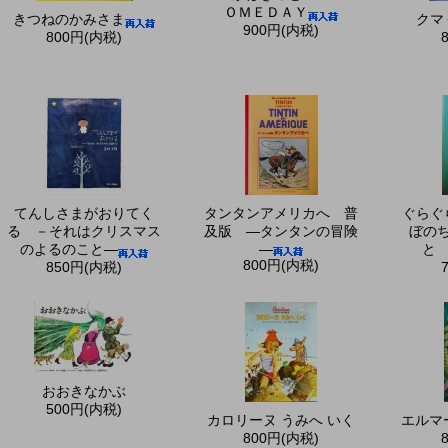
ＯＭＥＤＡＹ
きつねのかみさま
クマ
900円(内税)
800円(内税)
てんしさまがおりてく
タンタンアメリカへ 普
ぐらぐ
る －それはクリスマス
及版 ―タンタンの冒険
ぼの
のよるのこと―
―
と
800円(内税)
850円(内税)
おおきなかぶ
500円(内税)
カロリーヌ うみへ いく
エルマ
800円(内税)