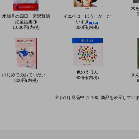
木
水仙月の四日 宮沢賢治
イエペは ぼうしが だ
絵童話集⑨
いすき
1,000円(内税)
800円(内税)
色のえほん
はじめてのおてつだい
き
900円(内税)
800円(内税)
全 [511] 商品中 [1-100] 商品を表示して