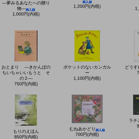
—夢みるあなたへの贈り
1,200円(内税)
物—
1
1,000円(内税)
おとまり ―きかんぼの
ポケットのないカンガル
どうす
ちいちゃいいもうと そ
ー
の２—
1,100円(内税)
750円(内税)
ラチ
むねあかどり
もりのえほん
700円(内税)
850円(内税)