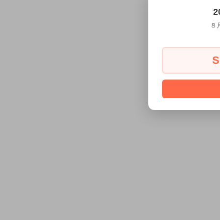
2
８
S