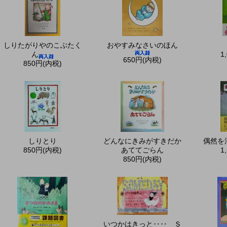
しりたがりやのこぶたく
おやすみなさいのほん
ん
1
650円(内税)
850円(内税)
しりとり
どんなにきみがすきだか
偶然を
850円(内税)
あててごらん
1
850円(内税)
いつかはきっと‥‥ Ｓ