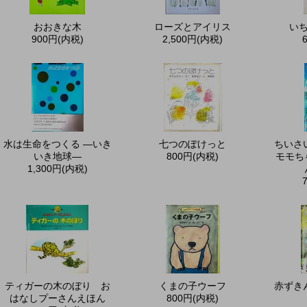
おおきな木
ローズとアイリス
い
900円(内税)
2,500円(内税)
水は生命をつくる ―いき
七つのぽけっと
ちいさ
いき地球―
800円(内税)
モモち
1,300円(内税)
ティガーの木のぼり お
くまの子ウーフ
赤ずき
はなしプーさんえほん
800円(内税)