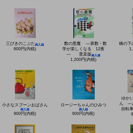
三びきのこぶた
数の悪魔 ―算数・数
橋の下
800円(内税)
学が楽しくなる 12夜
1
— 普及版
1,200円(内税)
ゆか
ん —
小さなスプーンおばさん
ロージーちゃんのひみつ
自転
900円(内税)
900円(内税)