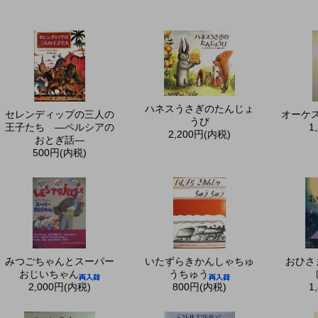
ハネスうさぎのたんじょ
セレンディップの三人の
オーケス
うび
王子たち ―ペルシアの
1
2,200円(内税)
おとぎ話―
500円(内税)
みつごちゃんとスーパー
いたずらきかんしゃちゅ
おひさ
おじいちゃん
うちゅう
2,000円(内税)
800円(内税)
1