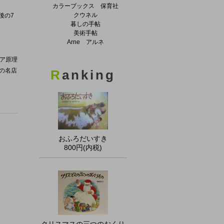
カラーブックス 保育社
クウネル
後の7
暮しの手帖
美術手帖
Arne アルネ
ア原理
の名店
R
anking
おふろだいすき
800円(内税)