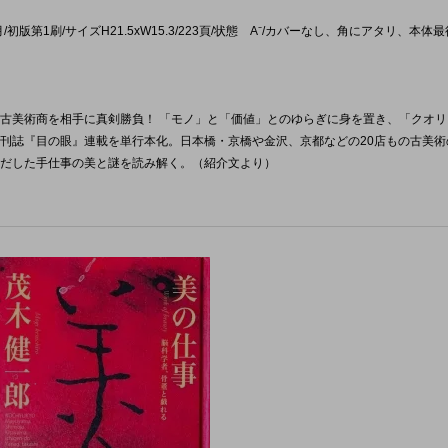
初版第1刷/サイズH21.5xW15.3/223頁/状態 A⁻/カバーなし、角にアタリ、本体最
古美術商を相手に真剣勝負！ 「モノ」と「価値」とのゆらぎに身を置き、「クオリ
刊誌『目の眼』連載を単行本化。日本橋・京橋や金沢、京都などの20店もの古美術
だした手仕事の美と謎を読み解く。（紹介文より）