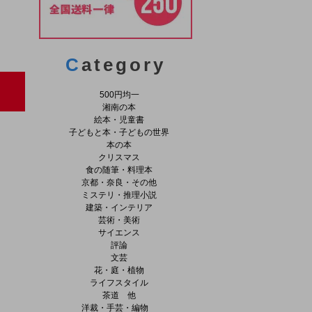
C
ategory
500円均一
湘南の本
絵本・児童書
子どもと本・子どもの世界
本の本
クリスマス
食の随筆・料理本
京都・奈良・その他
ミステリ・推理小説
建築・インテリア
芸術・美術
サイエンス
評論
文芸
花・庭・植物
ライフスタイル
茶道 他
洋裁・手芸・編物