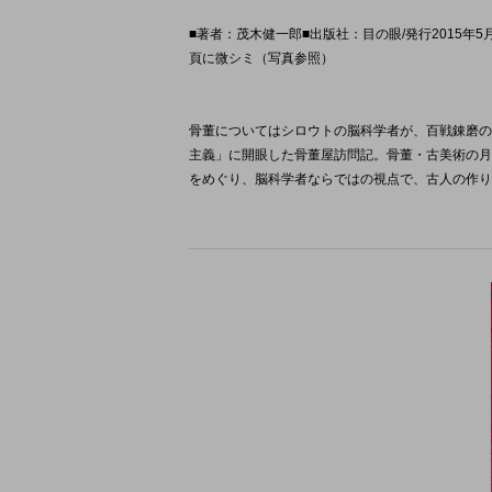
■著者：茂木健一郎■出版社：目の眼/発行2015年5月/
頁に微シミ（写真参照）
骨董についてはシロウトの脳科学者が、百戦錬磨の
主義」に開眼した骨董屋訪問記。骨董・古美術の月
をめぐり、脳科学者ならではの視点で、古人の作り