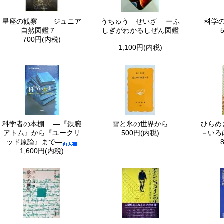
星座の観察 ―ジュニア
うちゅう せいざ ーふ
科学
自然図鑑７—
しぎがわかるしぜん図鑑
700円(内税)
—
1,100円(内税)
科学者の本棚 ―『鉄腕
雪と氷の世界から
ひらめ
アトム』から『ユークリ
500円(内税)
－いろ
ッド原論』まで―
1,600円(内税)