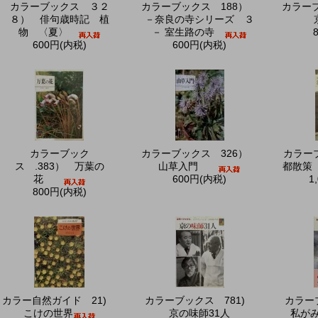
カラーブックス ３２
カラーブックス 188）
カラー
８） 俳句歳時記 植
－奈良の寺シリーズ ３
物 〈夏〉
－ 室生路の寺
600円(内税)
600円(内税)
カラーブック
カラーブックス 326）
カラーブ
ス .383） 万葉の
山草入門
都散策
花
600円(内税)
1
800円(内税)
カラー自然ガイド 21)
カラーブックス 781)
カラー
こけの世界
京の味師31人
私が