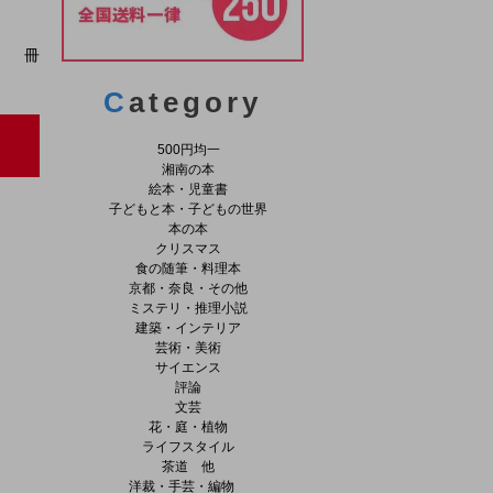
冊
C
ategory
500円均一
湘南の本
絵本・児童書
子どもと本・子どもの世界
本の本
クリスマス
食の随筆・料理本
京都・奈良・その他
ミステリ・推理小説
建築・インテリア
芸術・美術
サイエンス
評論
文芸
し
花・庭・植物
ライフスタイル
茶道 他
洋裁・手芸・編物