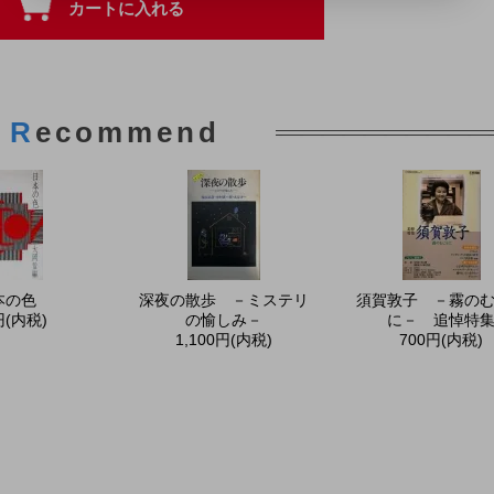
R
ecommend
本の色
深夜の散歩 －ミステリ
須賀敦子 －霧の
円(内税)
の愉しみ－
に－ 追悼特
1,100円(内税)
700円(内税)