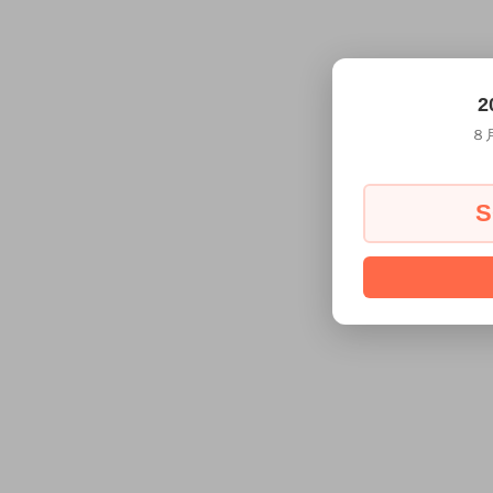
2
８
S