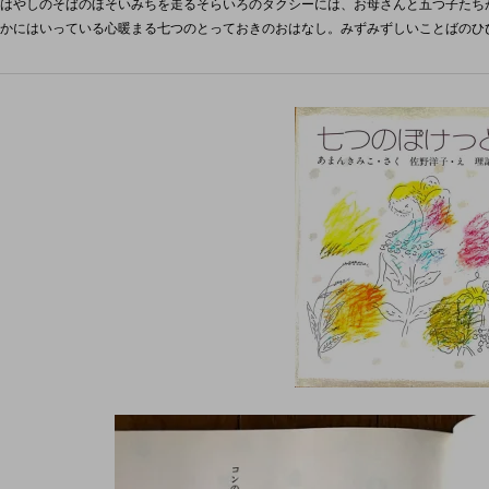
はやしのそばのほそいみちを走るそらいろのタクシーには、お母さんと五つ子たち
かにはいっている心暖まる七つのとっておきのおはなし。みずみずしいことばのひ