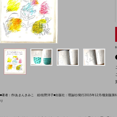
■著者：作/あまんきみこ 絵/佐野洋子■出版社：理論社/発行2015年12月/復刻版第6刷/サ
り