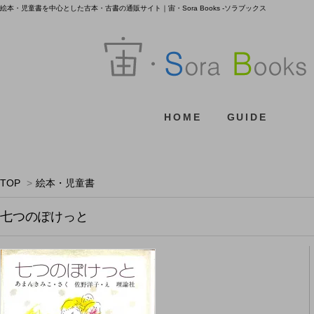
絵本・児童書を中心とした古本・古書の通販サイト｜宙・Sora Books -ソラブックス
HOME
GUIDE
TOP
>
絵本・児童書
七つのぽけっと