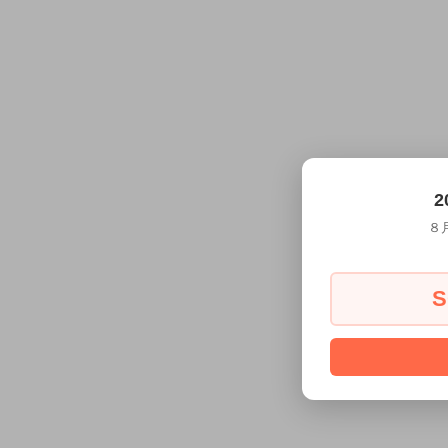
2
８
S