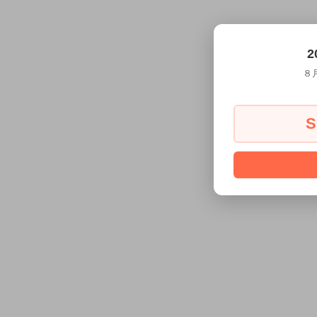
2
８
S