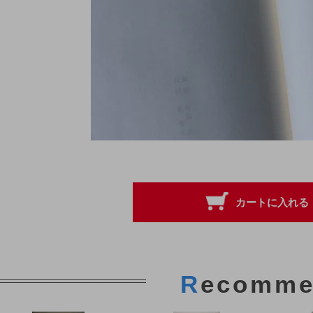
R
ecomme