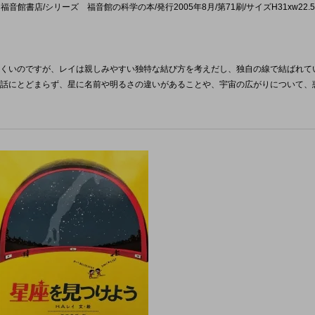
館書店/シリーズ 福音館の科学の本/発行2005年8月/第71刷/サイズH31xw22.5/
くいのですが、レイは親しみやすい独特な結び方を考えだし、独自の線で結ばれて
話にとどまらず、星に名前や明るさの違いがあることや、宇宙の広がりについて、