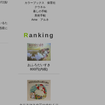
72頁/
カラーブックス 保育社
クウネル
暮しの手帖
美術手帖
Arne アルネ
いるた
惑星に
R
anking
おふろだいすき
800円(内税)