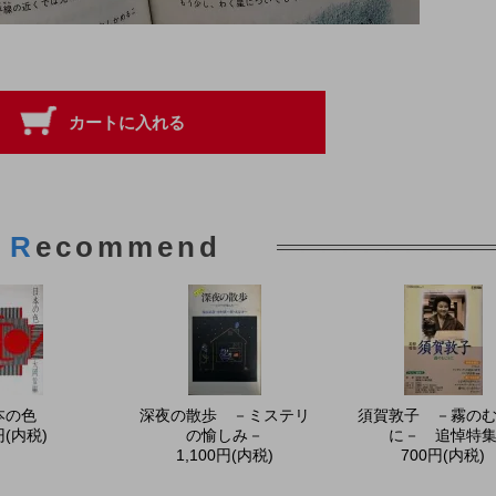
R
ecommend
本の色
深夜の散歩 －ミステリ
須賀敦子 －霧の
円(内税)
の愉しみ－
に－ 追悼特
1,100円(内税)
700円(内税)