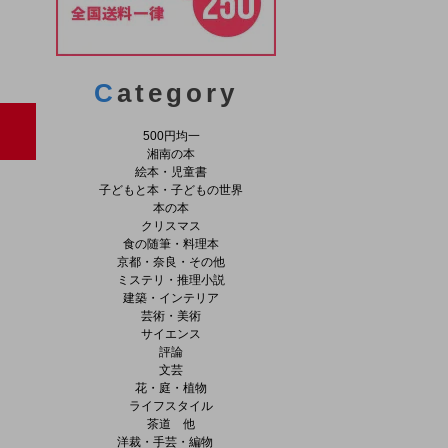
C
ategory
500円均一
湘南の本
絵本・児童書
子どもと本・子どもの世界
本の本
クリスマス
食の随筆・料理本
京都・奈良・その他
ミステリ・推理小説
建築・インテリア
芸術・美術
サイエンス
評論
文芸
花・庭・植物
ライフスタイル
茶道 他
洋裁・手芸・編物