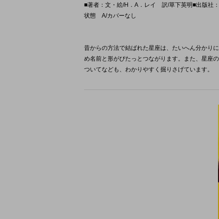
■著者：文・絵/H．A．レイ 訳/草下英明■出版社：福音
状態 A/カバーなし
昔からの方法で結ばれた星座は、たいへん分かりに
め名前と形がぴたっとつながります。また、星座の
ついてなども、わかりやすく掘りさげています。