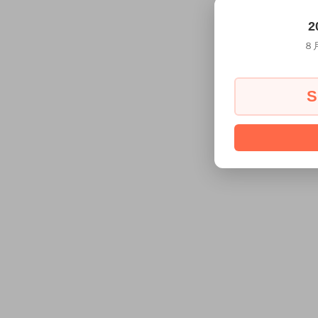
2
８
S