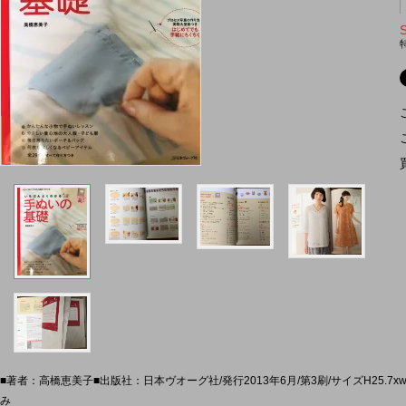
■著者：高橋恵美子■出版社：日本ヴオーグ社/発行2013年6月/第3刷/サイズH25.7xw
み