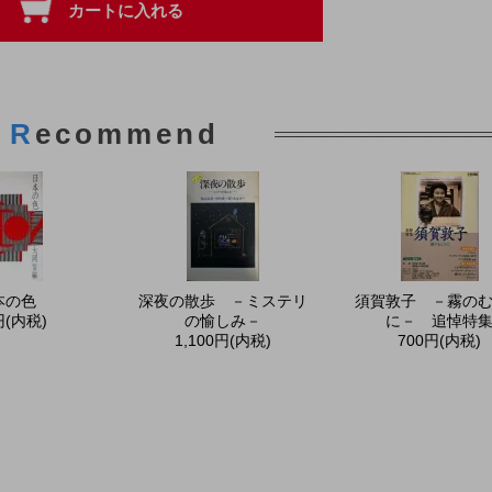
R
ecommend
本の色
深夜の散歩 －ミステリ
須賀敦子 －霧の
円(内税)
の愉しみ－
に－ 追悼特
1,100円(内税)
700円(内税)