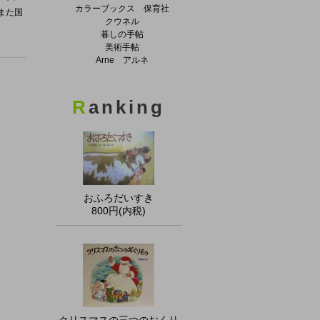
カラーブックス 保育社
また国
クウネル
暮しの手帖
美術手帖
Arne アルネ
R
anking
おふろだいすき
800円(内税)