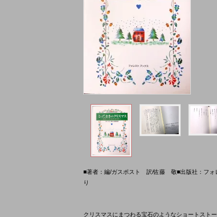
■著者：編/ガスポスト 訳/佐藤 敬■出版社：フォレスト 
り
クリスマスにまつわる宝石のようなショートストー