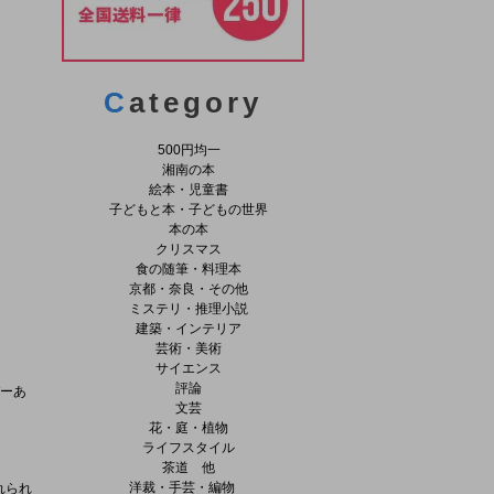
C
ategory
500円均一
湘南の本
絵本・児童書
子どもと本・子どもの世界
本の本
クリスマス
食の随筆・料理本
京都・奈良・その他
ミステリ・推理小説
建築・インテリア
芸術・美術
サイエンス
評論
バーあ
文芸
花・庭・植物
ライフスタイル
茶道 他
洋裁・手芸・編物
れられ