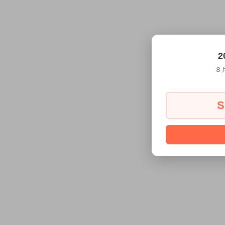
2
８
S