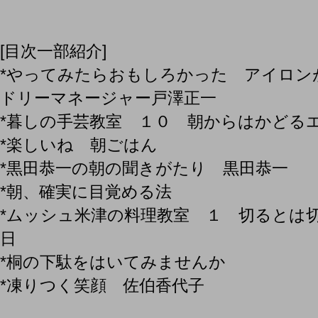
[目次一部紹介]
*やってみたらおもしろかった アイロン
ドリーマネージャー戸澤正一
*暮しの手芸教室 １０ 朝からはか
*楽しいね 朝ごはん
*黒田恭一の朝の聞きがたり 黒
*朝、確実に目覚める法
*ムッシュ米津の料理教室 １ 切るとは
日
*桐の下駄をはいてみませんか
*凍りつく笑顔 佐伯香代子