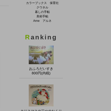
カラーブックス 保育社
クウネル
暮しの手帖
美術手帖
Arne アルネ
R
anking
おふろだいすき
800円(内税)