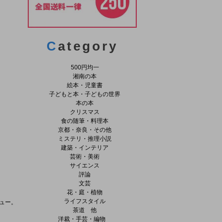
C
ategory
500円均一
湘南の本
絵本・児童書
子どもと本・子どもの世界
本の本
クリスマス
食の随筆・料理本
京都・奈良・その他
ミステリ・推理小説
建築・インテリア
芸術・美術
サイエンス
評論
文芸
花・庭・植物
ライフスタイル
ュー。
茶道 他
洋裁・手芸・編物