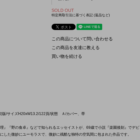
SOLD OUT
特定商取引法に基づく表記 (返品など)
この商品について問い合わせる
この商品を友達に教える
買い物を続ける
/初版/サイズH20xW13.2/122頁/状態 Ａ/カバー、帯
理』『野の食卓』などで知られるエッセイストが、69歳で小説『楽園後刻』でデビ
にした微妙にユーモラスで、微妙に残酷な独特の空気間に包まれた作品です。