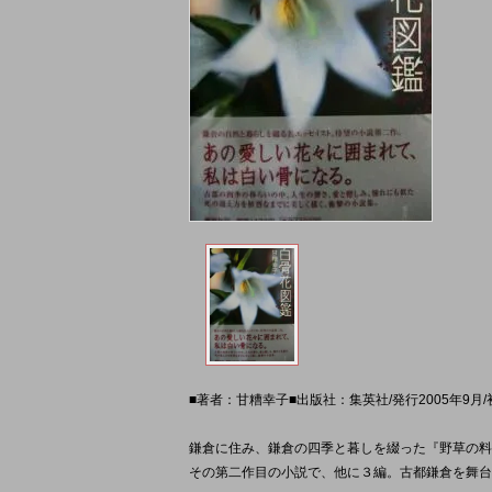
■著者：甘糟幸子■出版社：集英社/発行2005年9月
鎌倉に住み、鎌倉の四季と暮しを綴った『野草の料
その第二作目の小説で、他に３編。古都鎌倉を舞台