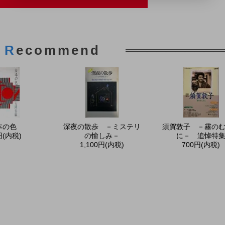
R
ecommend
本の色
深夜の散歩 －ミステリ
須賀敦子 －霧の
円(内税)
の愉しみ－
に－ 追悼特
1,100円(内税)
700円(内税)