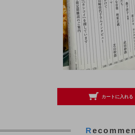
R
ecomme