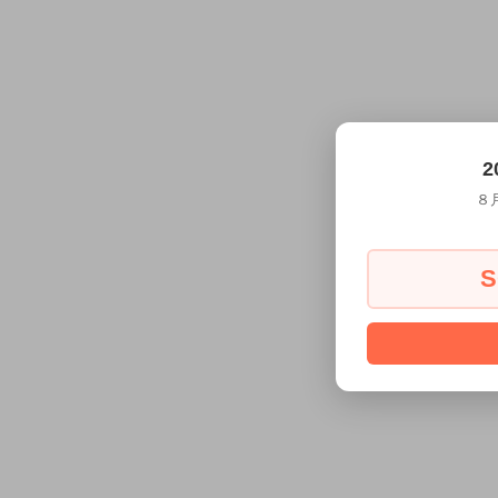
2
８
S