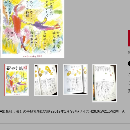
■出版社：暮しの手帖社/雑誌/発行2019年1月/98号/サイズH28.0xW21.5/状