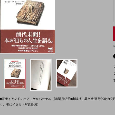
■著者：アンドレーア・ケルバーケル 訳/望月紀子■出版社：晶文社/発行2004年2月/初版
り。帯にイタミ（写真参照）