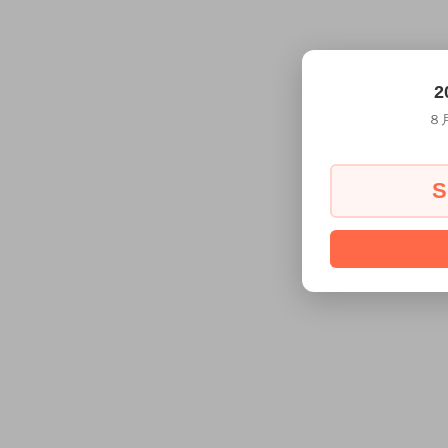
2
８
S