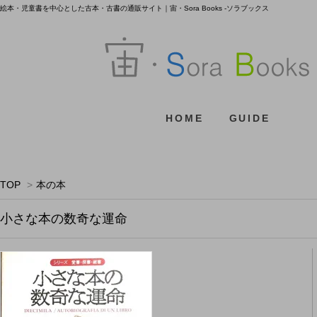
絵本・児童書を中心とした古本・古書の通販サイト｜宙・Sora Books -ソラブックス
HOME
GUIDE
TOP
>
本の本
小さな本の数奇な運命