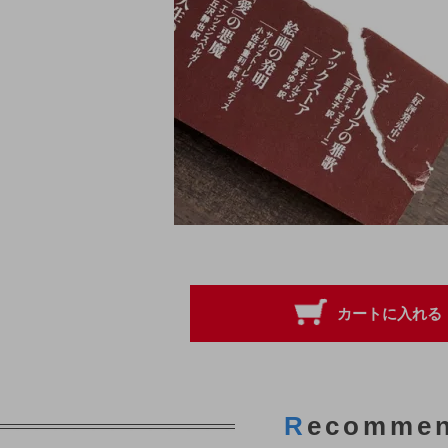
R
ecomme