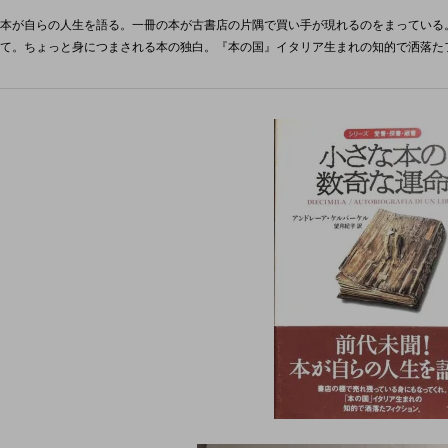
本が自らの人生を語る。一冊の本が古書店の片隅で買い手が現れるのをまっている
て。ちょっと身につまされる本の独白。『本の国』イタリア生まれの知的で洒落た