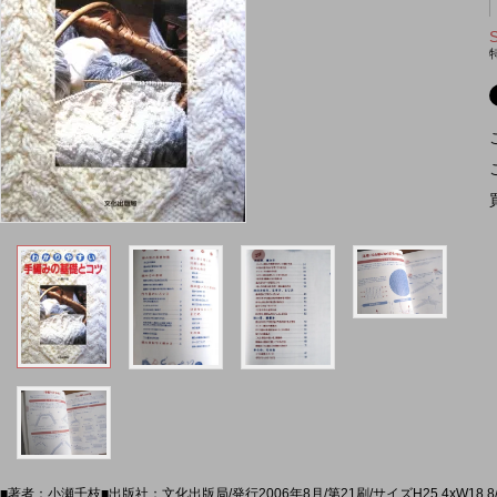
■著者：小瀬千枝■出版社：文化出版局/発行2006年8月/第21刷/サイズH25.4xW