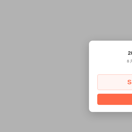
2
８
S