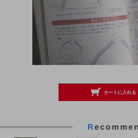
R
ecomme