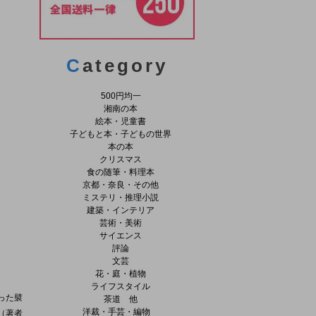
C
ategory
500円均一
湘南の本
絵本・児童書
子どもと本・子どもの世界
本の本
クリスマス
食の随筆・料理本
京都・奈良・その他
ミステリ・推理小説
建築・インテリア
芸術・美術
サイエンス
評論
文芸
花・庭・植物
ライフスタイル
った襞
茶道 他
洋裁・手芸・編物
（著者