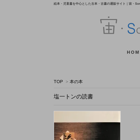
絵本・児童書を中心とした古本・古書の通販サイト｜宙・Sora 
HOM
TOP
>
本の本
塩一トンの読書