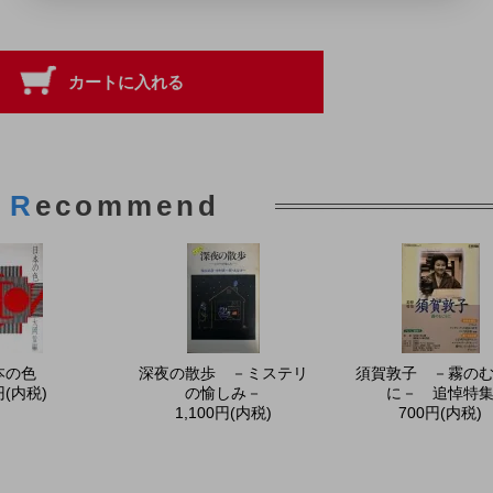
R
ecommend
本の色
深夜の散歩 －ミステリ
須賀敦子 －霧の
円(内税)
の愉しみ－
に－ 追悼特
1,100円(内税)
700円(内税)