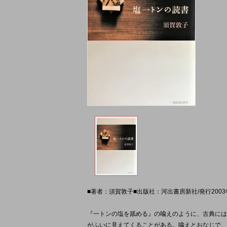
■著者：須賀敦子■出版社：河出書房新社/発行2003
『一トンの塩を舐める』の喩えのように、古典には
がふいに見えてくることがある。喩えとおなじで、