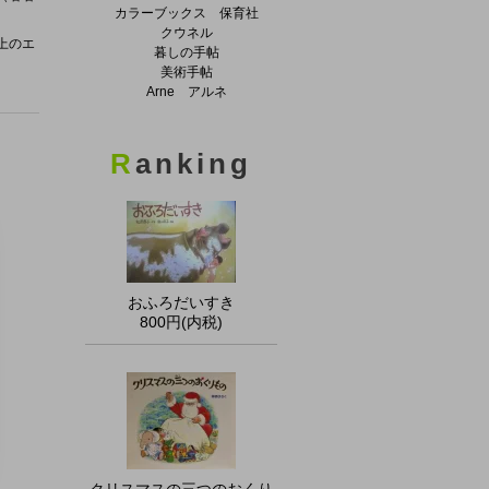
カラーブックス 保育社
クウネル
上のエ
暮しの手帖
美術手帖
Arne アルネ
R
anking
おふろだいすき
800円(内税)