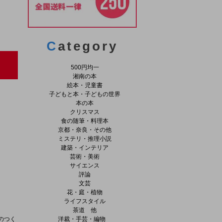
C
ategory
500円均一
湘南の本
絵本・児童書
子どもと本・子どもの世界
本の本
クリスマス
食の随筆・料理本
京都・奈良・その他
ミステリ・推理小説
建築・インテリア
芸術・美術
サイエンス
評論
文芸
花・庭・植物
ライフスタイル
茶道 他
のつく
洋裁・手芸・編物