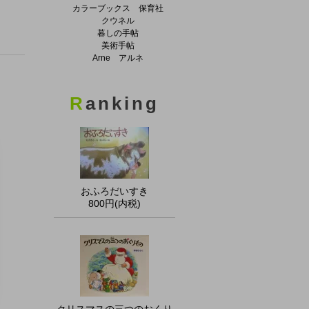
カラーブックス 保育社
クウネル
暮しの手帖
美術手帖
Arne アルネ
R
anking
おふろだいすき
800円(内税)