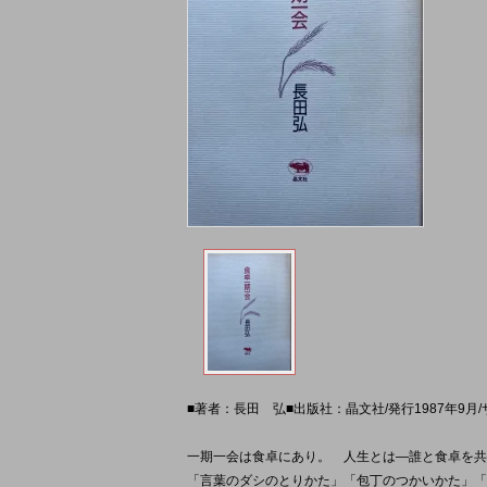
■著者：長田 弘■出版社：晶文社/発行1987年9月
一期一会は食卓にあり。 人生とは―誰と食卓を
「言葉のダシのとりかた」「包丁のつかいかた」「