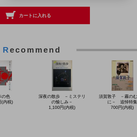
R
ecommend
本の色
深夜の散歩 －ミステリ
須賀敦子 －霧の
円(内税)
の愉しみ－
に－ 追悼特
1,100円(内税)
700円(内税)