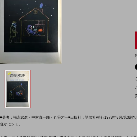
■著者：福永武彦・中村真一郎・丸谷才一■出版社：講談社/発行1978年8月/第3刷/サイ
僅かにシミ。