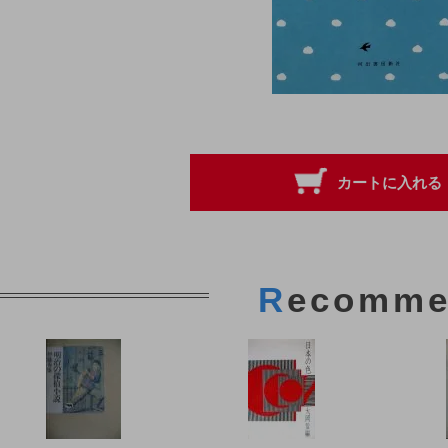
R
ecomme