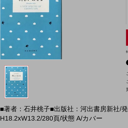
■著者：石井桃子■出版社：河出書房新社/発行2
H18.2xW13.2/280頁/状態 A/カ